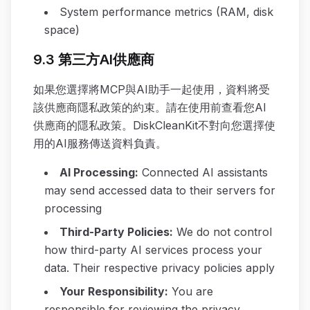
System performance metrics (RAM, disk
space)
9.3 第三方AI供應商
如果您選擇將MCP與AI助手一起使用，資料將受
該供應商隱私政策的約束。請在使用前查看您AI
供應商的隱私政策。DiskCleanKit不對向您選擇使
用的AI服務傳送資料負責。
AI Processing
:
Connected AI assistants
may send accessed data to their servers for
processing
Third-Party Policies
:
We do not control
how third-party AI services process your
data. Their respective privacy policies apply
Your Responsibility
:
You are
responsible for reviewing the privacy