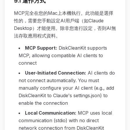
9.1 運作方式
MCP完全在您的Mac上本機執行。此功能是選擇
性的，需要您手動設定AI用戶端（如Claude
Desktop）才能使用。除非您進行設定，否則AI無
法存取應用程式資料。
MCP Support
:
DiskCleanKit supports
MCP, allowing compatible AI clients to
connect
User-Initiated Connection
:
AI clients do
not connect automatically. You must
manually configure your AI client (e.g., add
DiskCleanKit to Claude's settings.json) to
enable the connection
Local Communication
:
MCP uses local
communication (stdio) with no direct
network connection from DiskCleanKit