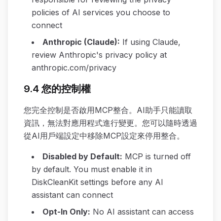
policies of AI services you choose to
connect
Anthropic (Claude)
:
If using Claude,
review Anthropic's privacy policy at
anthropic.com/privacy
9.4 您的控制權
您完全控制是否啟用MCP整合。AI助手只能讀取
資訊，無法對應用程式進行變更。您可以隨時透過
從AI用戶端設定中移除MCP設定來停用整合。
Disabled by Default
:
MCP is turned off
by default. You must enable it in
DiskCleanKit settings before any AI
assistant can connect
Opt-In Only
:
No AI assistant can access