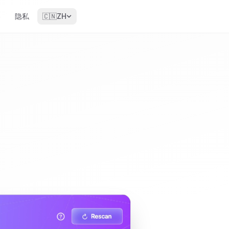
客
隐私
🇨🇳
ZH